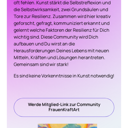
oft fehlen. Kunst stärkt die Selbstreflexion und 
die Selbstwirksamkeit, zwei Grundsäulen und 
Tore zur Resilienz. Zusammen wird hier kreativ 
geforscht, gefragt, kommuniziert erkannt und 
gelernt welche Faktoren der Resilienz für Dich 
wichtig sind. Diese Community wird Dich 
aufbauen und Du wirst an die 
Herausforderungen Deines Lebens mit neuen 
Mitteln, Kräften und Lösungen herantreten.

​Gemeinsam sind wir stark!
Es sind keine Vorkenntnisse in Kunst notwendig!

Werde Mitglied-Link zur Community
FrauenKraftArt